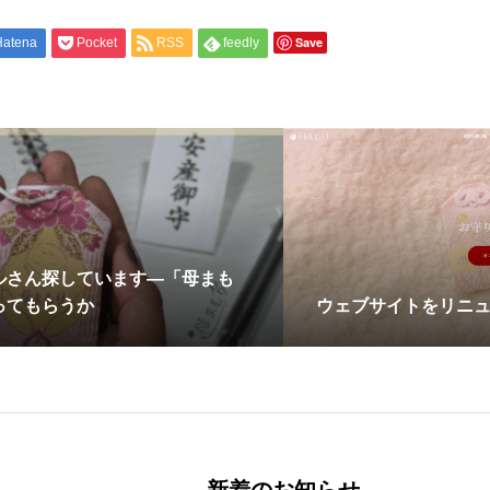
Save
Hatena
Pocket
RSS
feedly
ルさん探しています―「母まも
ってもらうか
ウェブサイトをリニ